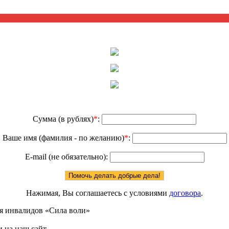
Сумма (в рублях)
*
:
Ваше имя (фамилия - по желанию)
*
:
E-mail (не обязательно):
Нажимая, Вы соглашаетесь с условиями
договора
.
я инвалидов «Сила воли»
 на наш сайт.